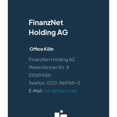
FinanzNet
Holding AG
Office Köln
FinanzNet Holding AG
Mielenforster Str. 8
51069 Köln
Telefon: 0221-969769-0
E-Mail:
info@finanz.net