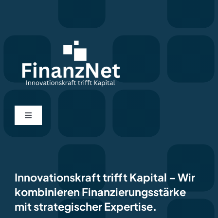
Toggle
Navigation
Home
Kontakt
Innovationskraft trifft Kapital
–
Wir
kombinieren Finanzierungsstärke
mit strategischer Expertise.
Impressum