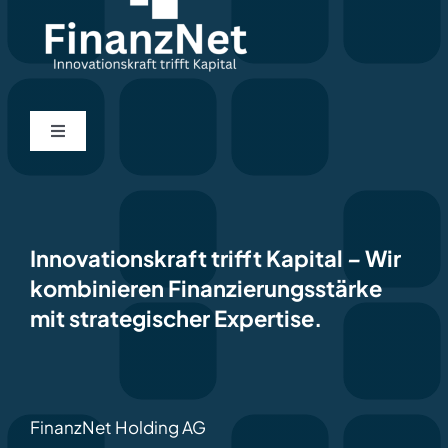
Toggle
Navigation
Home
Kontakt
Innovationskraft trifft Kapital
–
Wir
kombinieren Finanzierungsstärke
mit strategischer Expertise.
Impressum
Datenschutzerklärung
FinanzNet Holding AG
Deutsch